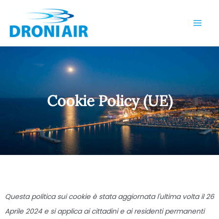
Vai
Mai
al
Me
contenuto
Cookie Policy (UE)
Consent
Consent
Consent
Consent
Consent
Consent
Statisti
Marketi
Questa politica sui cookie è stata aggiornata l'ultima volta il 26
to
to
to
to
to
to
Aprile 2024 e si applica ai cittadini e ai residenti permanenti