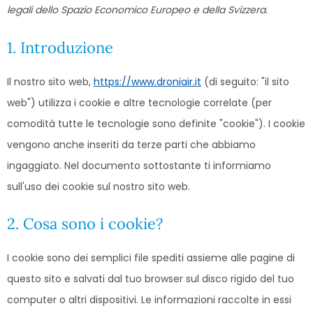
service
service
service
service
service
service
legali dello Spazio Economico Europeo e della Svizzera.
elementor
woocomm
wordpress
google-
complianz
varie
1. Introduzione
analytics
Il nostro sito web,
https://www.droniair.it
(di seguito: "il sito
web") utilizza i cookie e altre tecnologie correlate (per
comodità tutte le tecnologie sono definite "cookie"). I cookie
vengono anche inseriti da terze parti che abbiamo
ingaggiato. Nel documento sottostante ti informiamo
sull'uso dei cookie sul nostro sito web.
2. Cosa sono i cookie?
I cookie sono dei semplici file spediti assieme alle pagine di
questo sito e salvati dal tuo browser sul disco rigido del tuo
computer o altri dispositivi. Le informazioni raccolte in essi