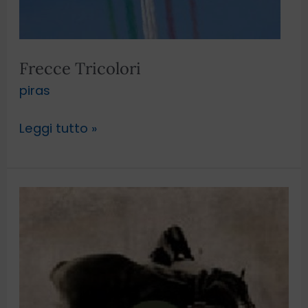
Frecce Tricolori
piras
Leggi tutto »
San
Patrignano
concorso
ippico