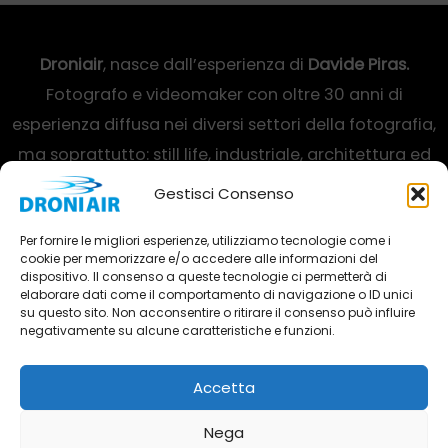
Droniair
, nasce dall’esperienza di
Davide Piras.
Fotografo e videomaker con oltre 30 anni di
esperienza diffusa nei diversi settori della fotografia,
ma soprattutto: still life, industriale, architettura ed
interni.
Gestisci Consenso
Via Toscana, 19 – 47923 Rimini
Per fornire le migliori esperienze, utilizziamo tecnologie come i
cookie per memorizzare e/o accedere alle informazioni del
(+39) 348 733 49 06
dispositivo. Il consenso a queste tecnologie ci permetterà di
elaborare dati come il comportamento di navigazione o ID unici
info@droniair.it
su questo sito. Non acconsentire o ritirare il consenso può influire
negativamente su alcune caratteristiche e funzioni.
Accetta
Copyright © 2026 Droni Air | Realizza servizi fotografici e video
Nega
professionali