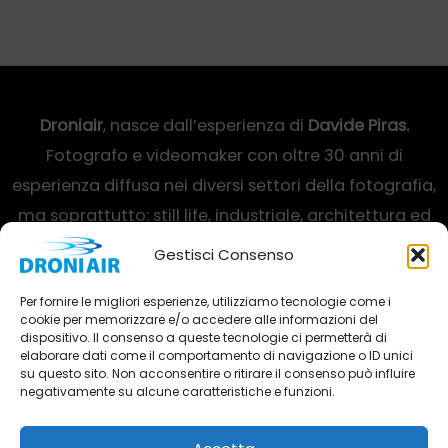
Droniair
, nasce dall’esperienza di
Davide Piras.
Fotografo e videomaker con oltre 30 anni di
esperienza diffusa nei diversi settori della fotografia,
ma soprattutto: still life, industriale, architettura ed
interni.
Gestisci Consenso
Via Toscana, 19 – 47923 Rimini
Per fornire le migliori esperienze, utilizziamo tecnologie come i
cookie per memorizzare e/o accedere alle informazioni del
(+39) 348 733 49 06
dispositivo. Il consenso a queste tecnologie ci permetterà di
elaborare dati come il comportamento di navigazione o ID unici
info@droniair.it
su questo sito. Non acconsentire o ritirare il consenso può influire
negativamente su alcune caratteristiche e funzioni.